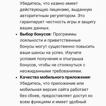
Убедитесь, что казино имеет
действующую лицензию, выданную
авторитетным регулятором. Это
гарантирует честность игры и защиту
ваших данных.
Выбор бонусов
: Программы
лояльности и приветственные
бонусы могут существенно повысить
ваши шансы на успех. Изучите
условия получения и отыгрыша
бонусов, чтобы не столкнуться с
неожиданными требованиями.
Качество мобильного приложения
:
Убедитесь, что приложение или
мобильная версия сайта работает
без сбоев, предоставляет доступ ко
всем функциям и имеет удобный