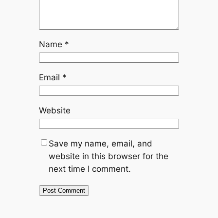
Name
*
Email
*
Website
Save my name, email, and
website in this browser for the
next time I comment.