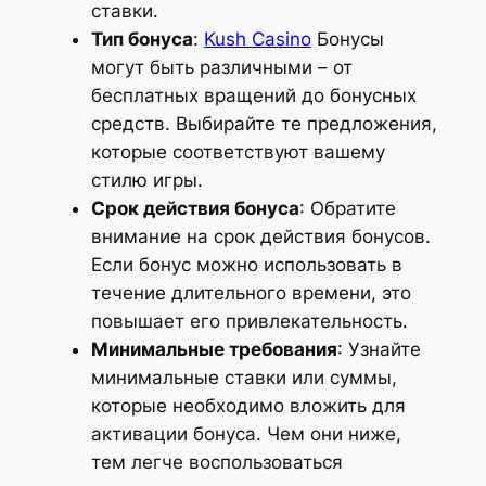
ставки.
Тип бонуса
:
Kush Casino
Бонусы
могут быть различными – от
бесплатных вращений до бонусных
средств. Выбирайте те предложения,
которые соответствуют вашему
стилю игры.
Срок действия бонуса
: Обратите
внимание на срок действия бонусов.
Если бонус можно использовать в
течение длительного времени, это
повышает его привлекательность.
Минимальные требования
: Узнайте
минимальные ставки или суммы,
которые необходимо вложить для
активации бонуса. Чем они ниже,
тем легче воспользоваться