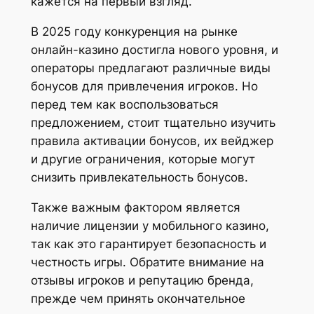
кажется на первый взгляд.
В 2025 году конкуренция на рынке
онлайн-казино достигла нового уровня, и
операторы предлагают различные виды
бонусов для привлечения игроков. Но
перед тем как воспользоваться
предложением, стоит тщательно изучить
правила активации бонусов, их вейджер
и другие ограничения, которые могут
снизить привлекательность бонусов.
Также важным фактором является
наличие лицензии у мобильного казино,
так как это гарантирует безопасность и
честность игры. Обратите внимание на
отзывы игроков и репутацию бренда,
прежде чем принять окончательное